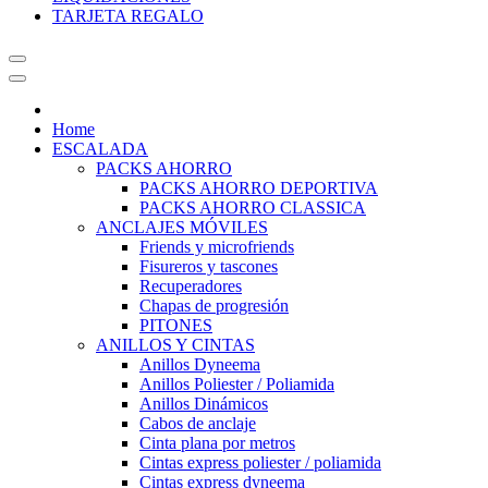
TARJETA REGALO
Home
ESCALADA
PACKS AHORRO
PACKS AHORRO DEPORTIVA
PACKS AHORRO CLASSICA
ANCLAJES MÓVILES
Friends y microfriends
Fisureros y tascones
Recuperadores
Chapas de progresión
PITONES
ANILLOS Y CINTAS
Anillos Dyneema
Anillos Poliester / Poliamida
Anillos Dinámicos
Cabos de anclaje
Cinta plana por metros
Cintas express poliester / poliamida
Cintas express dyneema