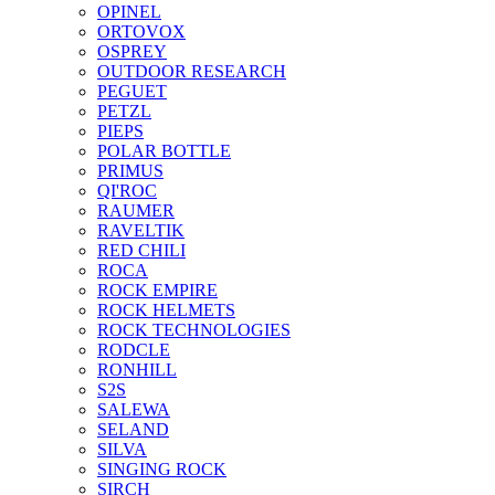
OPINEL
ORTOVOX
OSPREY
OUTDOOR RESEARCH
PEGUET
PETZL
PIEPS
POLAR BOTTLE
PRIMUS
QI'ROC
RAUMER
RAVELTIK
RED CHILI
ROCA
ROCK EMPIRE
ROCK HELMETS
ROCK TECHNOLOGIES
RODCLE
RONHILL
S2S
SALEWA
SELAND
SILVA
SINGING ROCK
SIRCH