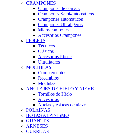
CRAMPONES
Crampones de correas
Crampones Semi-automaticos
Crampones automaticos
Crampones Ultraligeros
Microcrampones
Accesorios Crampones
PIOLETS
Técnicos
Clásicos
Accesorios Piolets
Ultraligeros
MOCHILAS
Complementos
Recambios
Mochilas
ANCLAJES DE HIELO Y NIEVE
Tornillos de Hielo
Accesorios
Anclas y estacas de nieve
POLAINAS
BOTAS ALPINISMO
GUANTES
ARNESES
CUERDAS