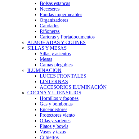
Bolsas estancas
Neceseres
Fundas impermeables
Organizadores
Candados
Riñoneras
Carteras y Portadocumentos
ALMOHADAS Y COJINES
SILLAS Y MESAS
Sillas y asientos
Mesas
Camas plegables
ILUMINACION
LUCES FRONTALES
LINTERNAS
ACCESORIOS ILUMINACIÓN
COCINA Y UTENSILIOS
Hornillos y fogones
Gas y bombonas
Encendedores
Protectores viento
Ollas y sartenes
Platos y bowls
Vasos y tazas
Cubiertos