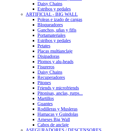
Daisy Chains
Estribos y pedales
ARTIFICIAL - BIG WALL
Poleas e izado de cargas
Bloqueadores
Ganchos, uñas y fifis
Portamateriales
Estribos y pedales
Petates
Placas multianclaje
Disipadoras
Plomos y alu-heads
Fisureros
Daisy Chains
Recuperadores
Pitones
Friends y microfriends
Pitonisas, anclas, rurps...
Martillos
Guantes
Rodilleras y Musleras
Hamacas y Guindolas
Arneses Big Wall
Cabos de anclaje
ASEGURADORES / DESCENSORES