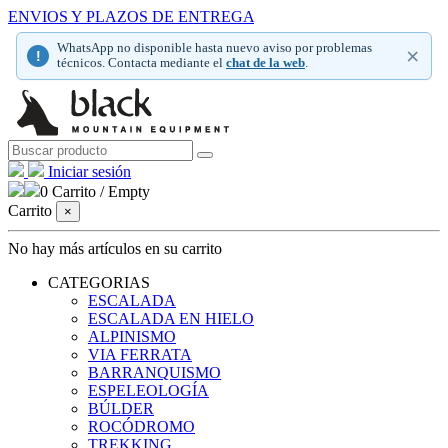
ENVIOS Y PLAZOS DE ENTREGA
WhatsApp no disponible hasta nuevo aviso por problemas
×
!
técnicos. Contacta mediante el
chat de la web
.
Iniciar sesión
0
Carrito
/
Empty
Carrito
×
No hay más artículos en su carrito
CATEGORIAS
ESCALADA
ESCALADA EN HIELO
ALPINISMO
VIA FERRATA
BARRANQUISMO
ESPELEOLOGÍA
BÚLDER
ROCÓDROMO
TREKKING