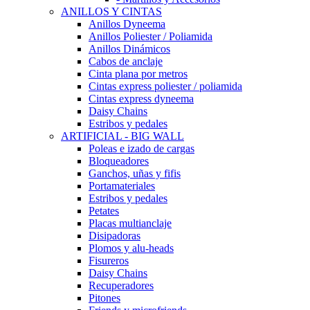
ANILLOS Y CINTAS
Anillos Dyneema
Anillos Poliester / Poliamida
Anillos Dinámicos
Cabos de anclaje
Cinta plana por metros
Cintas express poliester / poliamida
Cintas express dyneema
Daisy Chains
Estribos y pedales
ARTIFICIAL - BIG WALL
Poleas e izado de cargas
Bloqueadores
Ganchos, uñas y fifis
Portamateriales
Estribos y pedales
Petates
Placas multianclaje
Disipadoras
Plomos y alu-heads
Fisureros
Daisy Chains
Recuperadores
Pitones