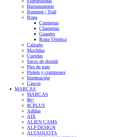
Espeleología
Barranquismo
Running / Trail
Ropa
Camisetas
Chaquetas
Guantes
Ropa Térmica
Calzado
Mochilas
Cuerdas
Sacos de dormir
Pies de gato
Piolets y crampones
Iluminación
Cascos
MARCAS
MARCAS
8b+
8CPLUS
Adidas
AIX
ALIEN CAMS
ALP DESIGN
ALTAQUOTA