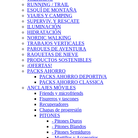
RUNNING / TRAIL
ESQUÍ DE MONTAÑA
VIAJES Y CAMPING
SUPERVIV. Y RESCATE
ILUMINACIÓN
HIDRATACIÓN
NORDIC WALKING
TRABAJOS VERTICALES
PARQUES DE AVENTURA
RAQUETAS DE NIEVE
PRODUCTOS SOSTENIBLES
¡OFERTAS!
PACKS AHORRO
PACKS AHORRO DEPORTIVA
PACKS AHORRO CLASSICA
ANCLAJES MÓVILES
Friends y microfriends
Fisureros y tascones
Recuperadores
Chapas de progresión
PITONES
- Pitones Duros
- Pitones Blandos
- Pitones Semiduros
- Martillos y Accesorios