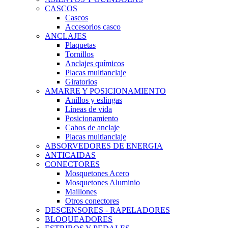
CASCOS
Cascos
Accesorios casco
ANCLAJES
Plaquetas
Tornillos
Anclajes químicos
Placas multianclaje
Giratorios
AMARRE Y POSICIONAMIENTO
Anillos y eslingas
Líneas de vida
Posicionamiento
Cabos de anclaje
Placas multianclaje
ABSORVEDORES DE ENERGIA
ANTICAIDAS
CONECTORES
Mosquetones Acero
Mosquetones Aluminio
Maillones
Otros conectores
DESCENSORES - RAPELADORES
BLOQUEADORES