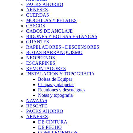
PACKS AHORRO
ARNESES
CUERDAS
MOCHILAS Y PETATES
CASCOS
CABOS DE ANCLAJE
BIDONES Y BOLSAS ESTANCAS
GUANTES
RAPELADORES - DESCENSORES
BOTAS BARRANQUISMO
NEOPRENOS
ESCARPINES
REMONTADORES
INSTALACION Y TOPOGRAFIA
Bolsas de Equipar
Chapas y plaquetas
Reuniones y descuelgues
Notas y topografia
NAVAJAS
RESCATE
PACKS AHORRO
ARNESES
DE CINTURA
DE PECHO
COMPLEMENTOS