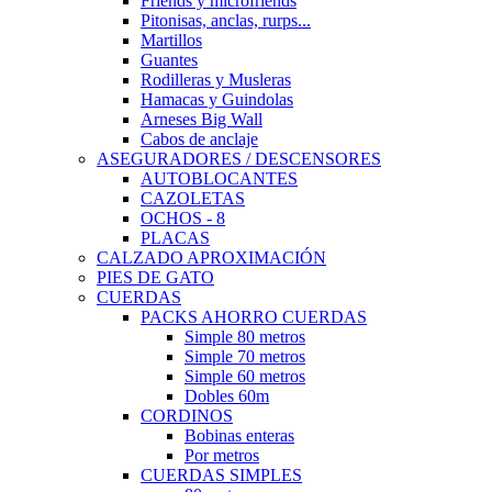
Friends y microfriends
Pitonisas, anclas, rurps...
Martillos
Guantes
Rodilleras y Musleras
Hamacas y Guindolas
Arneses Big Wall
Cabos de anclaje
ASEGURADORES / DESCENSORES
AUTOBLOCANTES
CAZOLETAS
OCHOS - 8
PLACAS
CALZADO APROXIMACIÓN
PIES DE GATO
CUERDAS
PACKS AHORRO CUERDAS
Simple 80 metros
Simple 70 metros
Simple 60 metros
Dobles 60m
CORDINOS
Bobinas enteras
Por metros
CUERDAS SIMPLES