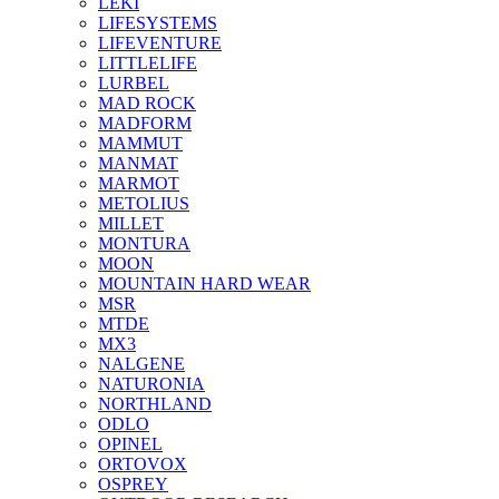
LEKI
LIFESYSTEMS
LIFEVENTURE
LITTLELIFE
LURBEL
MAD ROCK
MADFORM
MAMMUT
MANMAT
MARMOT
METOLIUS
MILLET
MONTURA
MOON
MOUNTAIN HARD WEAR
MSR
MTDE
MX3
NALGENE
NATURONIA
NORTHLAND
ODLO
OPINEL
ORTOVOX
OSPREY