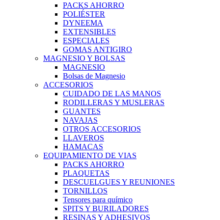
PACKS AHORRO
POLIÉSTER
DYNEEMA
EXTENSIBLES
ESPECIALES
GOMAS ANTIGIRO
MAGNESIO Y BOLSAS
MAGNESIO
Bolsas de Magnesio
ACCESORIOS
CUIDADO DE LAS MANOS
RODILLERAS Y MUSLERAS
GUANTES
NAVAJAS
OTROS ACCESORIOS
LLAVEROS
HAMACAS
EQUIPAMIENTO DE VIAS
PACKS AHORRO
PLAQUETAS
DESCUELGUES Y REUNIONES
TORNILLOS
Tensores para químico
SPITS Y BURILADORES
RESINAS Y ADHESIVOS