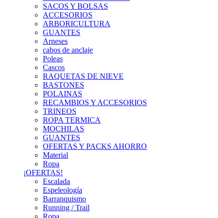
SACOS Y BOLSAS
ACCESORIOS
ARBORICULTURA
GUANTES
Arneses
cabos de anclaje
Poleas
Cascos
RAQUETAS DE NIEVE
BASTONES
POLAINAS
RECAMBIOS Y ACCESORIOS
TRINEOS
ROPA TERMICA
MOCHILAS
GUANTES
OFERTAS Y PACKS AHORRO
Material
Ropa
¡OFERTAS!
Escalada
Espeleología
Barranquismo
Running / Trail
Ropa