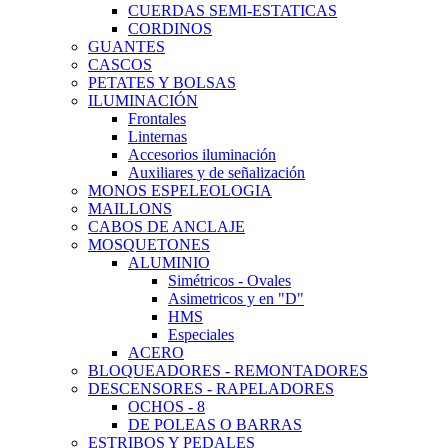
CUERDAS SEMI-ESTATICAS
CORDINOS
GUANTES
CASCOS
PETATES Y BOLSAS
ILUMINACIÓN
Frontales
Linternas
Accesorios iluminación
Auxiliares y de señalización
MONOS ESPELEOLOGIA
MAILLONS
CABOS DE ANCLAJE
MOSQUETONES
ALUMINIO
Simétricos - Ovales
Asimetricos y en "D"
HMS
Especiales
ACERO
BLOQUEADORES - REMONTADORES
DESCENSORES - RAPELADORES
OCHOS - 8
DE POLEAS O BARRAS
ESTRIBOS Y PEDALES