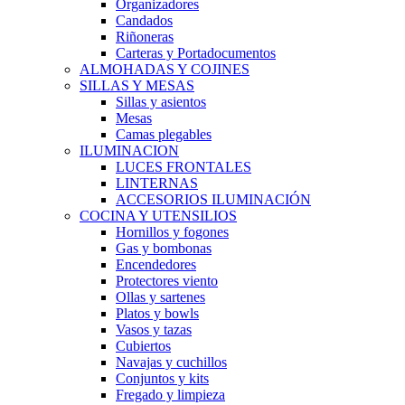
Organizadores
Candados
Riñoneras
Carteras y Portadocumentos
ALMOHADAS Y COJINES
SILLAS Y MESAS
Sillas y asientos
Mesas
Camas plegables
ILUMINACION
LUCES FRONTALES
LINTERNAS
ACCESORIOS ILUMINACIÓN
COCINA Y UTENSILIOS
Hornillos y fogones
Gas y bombonas
Encendedores
Protectores viento
Ollas y sartenes
Platos y bowls
Vasos y tazas
Cubiertos
Navajas y cuchillos
Conjuntos y kits
Fregado y limpieza