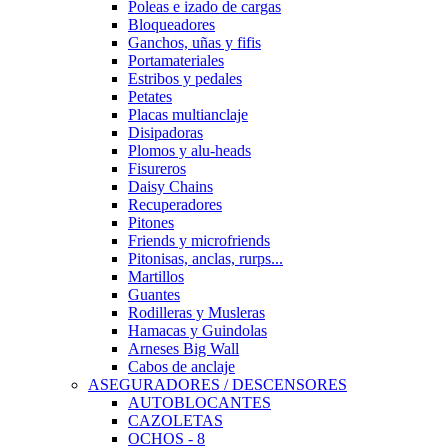
Poleas e izado de cargas
Bloqueadores
Ganchos, uñas y fifis
Portamateriales
Estribos y pedales
Petates
Placas multianclaje
Disipadoras
Plomos y alu-heads
Fisureros
Daisy Chains
Recuperadores
Pitones
Friends y microfriends
Pitonisas, anclas, rurps...
Martillos
Guantes
Rodilleras y Musleras
Hamacas y Guindolas
Arneses Big Wall
Cabos de anclaje
ASEGURADORES / DESCENSORES
AUTOBLOCANTES
CAZOLETAS
OCHOS - 8