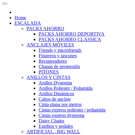
Home
ESCALADA
PACKS AHORRO
PACKS AHORRO DEPORTIVA
PACKS AHORRO CLASSICA
ANCLAJES MÓVILES
Friends y microfriends
Fisureros y tascones
Recuperadores
Chapas de progresión
PITONES
ANILLOS Y CINTAS
Anillos Dyneema
Anillos Poliester / Poliamida
Anillos Dinámicos
Cabos de anclaje
Cinta plana por metros
Cintas express poliester / poliamida
Cintas express dyneema
Daisy Chains
Estribos y pedales
ARTIFICIAL - BIG WALL