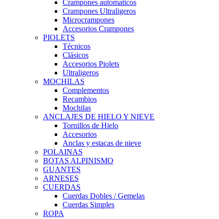
Crampones automaticos
Crampones Ultraligeros
Microcrampones
Accesorios Crampones
PIOLETS
Técnicos
Clásicos
Accesorios Piolets
Ultraligeros
MOCHILAS
Complementos
Recambios
Mochilas
ANCLAJES DE HIELO Y NIEVE
Tornillos de Hielo
Accesorios
Anclas y estacas de nieve
POLAINAS
BOTAS ALPINISMO
GUANTES
ARNESES
CUERDAS
Cuerdas Dobles / Gemelas
Cuerdas Simples
ROPA