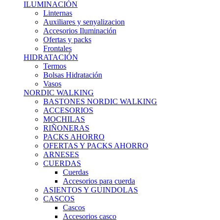
ILUMINACIÓN
Linternas
Auxiliares y senyalizacion
Accesorios Iluminación
Ofertas y packs
Frontales
HIDRATACIÓN
Termos
Bolsas Hidratación
Vasos
NORDIC WALKING
BASTONES NORDIC WALKING
ACCESORIOS
MOCHILAS
RIÑONERAS
PACKS AHORRO
OFERTAS Y PACKS AHORRO
ARNESES
CUERDAS
Cuerdas
Accesorios para cuerda
ASIENTOS Y GUINDOLAS
CASCOS
Cascos
Accesorios casco