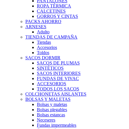
PANTALONES
ROPA TÉRMICA
CALCETINES
GORROS Y CINTAS
PACKS AHORRO
ARNESES
Adulto
TIENDAS DE CAMPAÑA
Tiendas
Accesorios
Toldos
SACOS DORMIR
SACOS DE PLUMAS
SINTÉTICOS
SACOS INTERIORES
FUNDAS DE VIVAC
ACCESORIOS
TODOS LOS SACOS
COLCHONETAS AISLANTES
BOLSAS Y MALETAS
Bolsas y maletas
Bolsas plegables
Bolsas estancas
Neceseres
Fundas impermeables