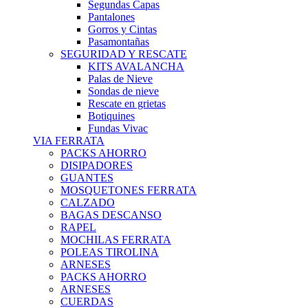
Segundas Capas
Pantalones
Gorros y Cintas
Pasamontañas
SEGURIDAD Y RESCATE
KITS AVALANCHA
Palas de Nieve
Sondas de nieve
Rescate en grietas
Botiquines
Fundas Vivac
VIA FERRATA
PACKS AHORRO
DISIPADORES
GUANTES
MOSQUETONES FERRATA
CALZADO
BAGAS DESCANSO
RAPEL
MOCHILAS FERRATA
POLEAS TIROLINA
ARNESES
PACKS AHORRO
ARNESES
CUERDAS