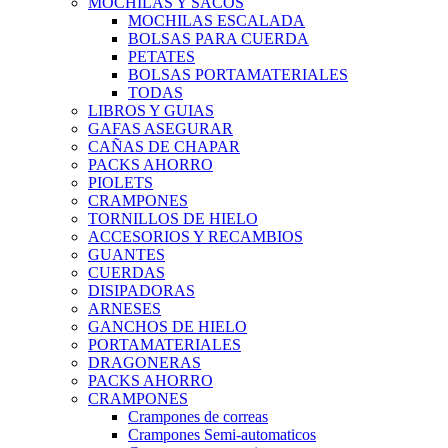
MOCHILAS Y SACOS
MOCHILAS ESCALADA
BOLSAS PARA CUERDA
PETATES
BOLSAS PORTAMATERIALES
TODAS
LIBROS Y GUIAS
GAFAS ASEGURAR
CAÑAS DE CHAPAR
PACKS AHORRO
PIOLETS
CRAMPONES
TORNILLOS DE HIELO
ACCESORIOS Y RECAMBIOS
GUANTES
CUERDAS
DISIPADORAS
ARNESES
GANCHOS DE HIELO
PORTAMATERIALES
DRAGONERAS
PACKS AHORRO
CRAMPONES
Crampones de correas
Crampones Semi-automaticos