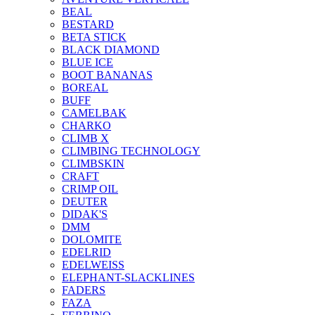
BEAL
BESTARD
BETA STICK
BLACK DIAMOND
BLUE ICE
BOOT BANANAS
BOREAL
BUFF
CAMELBAK
CHARKO
CLIMB X
CLIMBING TECHNOLOGY
CLIMBSKIN
CRAFT
CRIMP OIL
DEUTER
DIDAK'S
DMM
DOLOMITE
EDELRID
EDELWEISS
ELEPHANT-SLACKLINES
FADERS
FAZA