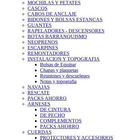
MOCHILAS Y PETATES
CASCOS
CABOS DE ANCLAJE
BIDONES Y BOLSAS ESTANCAS
GUANTES
RAPELADORES - DESCENSORES
BOTAS BARRANQUISMO
NEOPRENOS
ESCARPINES
REMONTADORES
INSTALACION Y TOPOGRAFIA
Bolsas de Equipar
Chapas y plaquetas
Reuniones y descuelgues
Notas y topografia
NAVAJAS
RESCATE
PACKS AHORRO
ARNESES
DE CINTURA
DE PECHO
COMPLEMENTOS
PACKS AHORRO
CUERDAS
PROTECTORES Y ACCESORIOS