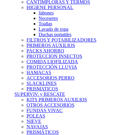
CANTIMPLORAS Y TERMOS
HIGIENE PERSONAL
Jabones
Neceseres
Toallas
Lavado de ropa
Duchas portatiles
FILTROS Y POTABILIZADORES
PRIMEROS AUXILIOS
PACKS AHORRO
PROTECCION INSECTOS
COMIDA LIOFILIZADA
PROTECCIÓN LLUVIA
HAMACAS
ACCESORIOS PERRO
SLACKLINES
PRISMATICOS
SUPERVIV. y RESCATE
KITS PRIMEROS AUXILIOS
OTROS ACCESORIOS
FUNDAS VIVAC
POLEAS
NIEVE
NAVAJAS
PRISMÁTICOS