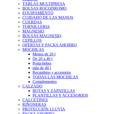
TABLAS MULTIPRESA
BOLSAS ROCODROMO
EQUIPAMIENTO
CUIDADO DE LAS MANOS
CUERDAS
TORNILLERIA
MAGNESIO
BOLSAS MAGNESIO
CEPILLOS
OFERTAS Y PACKS AHORRO
MOCHILAS
Menos de 20 l
De 20 a 40 l
Porta-bebes
más de 40 l
Recambios y accesorios
TODAS LAS MOCHILAS
Complementos
CALZADO
BOTAS Y ZAPATILLAS
PLANTILLAS Y ACCESORIOS
CALCETINES
RIÑONERAS
PROTECCIÓN LLUVIA
PACKS AHORRO