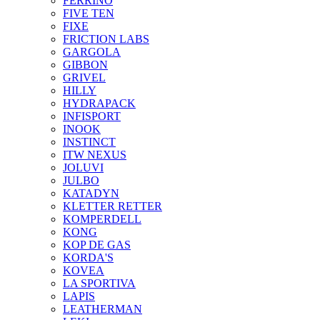
FERRINO
FIVE TEN
FIXE
FRICTION LABS
GARGOLA
GIBBON
GRIVEL
HILLY
HYDRAPACK
INFISPORT
INOOK
INSTINCT
ITW NEXUS
JOLUVI
JULBO
KATADYN
KLETTER RETTER
KOMPERDELL
KONG
KOP DE GAS
KORDA'S
KOVEA
LA SPORTIVA
LAPIS
LEATHERMAN