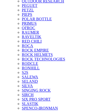
OUTDOOR RESEARCH
PEGUET
PETZL
PIEPS
POLAR BOTTLE
PRIMUS
QI'ROC
RAUMER
RAVELTIK
RED CHILI
ROCA
ROCK EMPIRE
ROCK HELMETS
ROCK TECHNOLOGIES
RODCLE
RONHILL
S2S
SALEWA
SELAND
SILVA
SINGING ROCK
SIRCH
SIX PRO SPORT
SLASTIK
SPENCO-IRONMAN