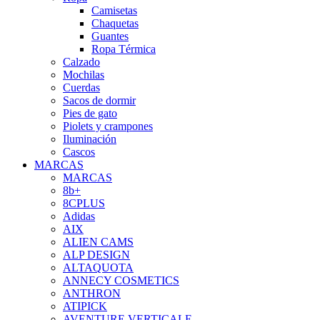
Camisetas
Chaquetas
Guantes
Ropa Térmica
Calzado
Mochilas
Cuerdas
Sacos de dormir
Pies de gato
Piolets y crampones
Iluminación
Cascos
MARCAS
MARCAS
8b+
8CPLUS
Adidas
AIX
ALIEN CAMS
ALP DESIGN
ALTAQUOTA
ANNECY COSMETICS
ANTHRON
ATIPICK
AVENTURE VERTICALE