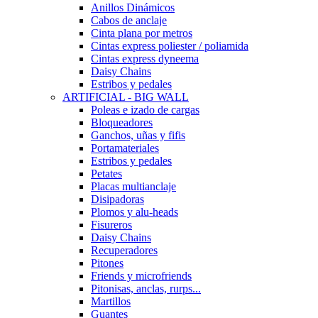
Anillos Dinámicos
Cabos de anclaje
Cinta plana por metros
Cintas express poliester / poliamida
Cintas express dyneema
Daisy Chains
Estribos y pedales
ARTIFICIAL - BIG WALL
Poleas e izado de cargas
Bloqueadores
Ganchos, uñas y fifis
Portamateriales
Estribos y pedales
Petates
Placas multianclaje
Disipadoras
Plomos y alu-heads
Fisureros
Daisy Chains
Recuperadores
Pitones
Friends y microfriends
Pitonisas, anclas, rurps...
Martillos
Guantes