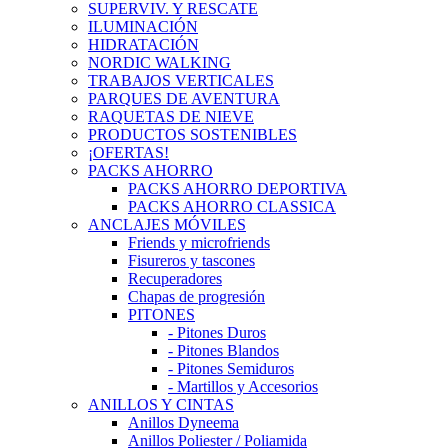
SUPERVIV. Y RESCATE
ILUMINACIÓN
HIDRATACIÓN
NORDIC WALKING
TRABAJOS VERTICALES
PARQUES DE AVENTURA
RAQUETAS DE NIEVE
PRODUCTOS SOSTENIBLES
¡OFERTAS!
PACKS AHORRO
PACKS AHORRO DEPORTIVA
PACKS AHORRO CLASSICA
ANCLAJES MÓVILES
Friends y microfriends
Fisureros y tascones
Recuperadores
Chapas de progresión
PITONES
- Pitones Duros
- Pitones Blandos
- Pitones Semiduros
- Martillos y Accesorios
ANILLOS Y CINTAS
Anillos Dyneema
Anillos Poliester / Poliamida