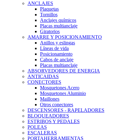
ANCLAJES
Plaquetas
Tornillos
Anclajes químicos
Placas multianclaje
Giratorios
AMARRE Y POSICIONAMIENTO
Anillos y eslingas
Líneas de vida
Posicionamiento
Cabos de anclaje
Placas multianclaje
ABSORVEDORES DE ENERGIA
ANTICAIDAS
CONECTORES
Mosquetones Acero
Mosquetones Aluminio
Maillones
Otros conectores
DESCENSORES - RAPELADORES
BLOQUEADORES
ESTRIBOS Y PEDALES
POLEAS
ESCALERAS
PORTAHERRAMIENTAS