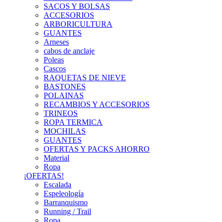
SACOS Y BOLSAS
ACCESORIOS
ARBORICULTURA
GUANTES
Arneses
cabos de anclaje
Poleas
Cascos
RAQUETAS DE NIEVE
BASTONES
POLAINAS
RECAMBIOS Y ACCESORIOS
TRINEOS
ROPA TERMICA
MOCHILAS
GUANTES
OFERTAS Y PACKS AHORRO
Material
Ropa
¡OFERTAS!
Escalada
Espeleología
Barranquismo
Running / Trail
Ropa