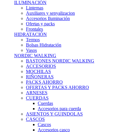
ILUMINACIÓN
Linternas
Auxiliares y senyalizacion
Accesorios Iluminación
Ofertas y packs
Frontales
HIDRATACIÓN
Termos
Bolsas Hidratación
Vasos
NORDIC WALKING
BASTONES NORDIC WALKING
ACCESORIOS
MOCHILAS
RIÑONERAS
PACKS AHORRO
OFERTAS Y PACKS AHORRO
ARNESES
CUERDAS
Cuerdas
Accesorios para cuerda
ASIENTOS Y GUINDOLAS
CASCOS
Cascos
Accesorios casco