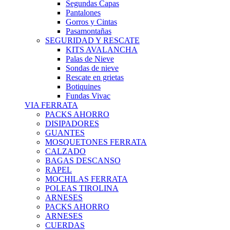
Segundas Capas
Pantalones
Gorros y Cintas
Pasamontañas
SEGURIDAD Y RESCATE
KITS AVALANCHA
Palas de Nieve
Sondas de nieve
Rescate en grietas
Botiquines
Fundas Vivac
VIA FERRATA
PACKS AHORRO
DISIPADORES
GUANTES
MOSQUETONES FERRATA
CALZADO
BAGAS DESCANSO
RAPEL
MOCHILAS FERRATA
POLEAS TIROLINA
ARNESES
PACKS AHORRO
ARNESES
CUERDAS