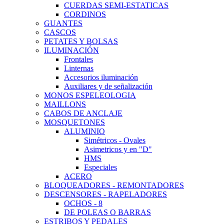
CUERDAS SEMI-ESTATICAS
CORDINOS
GUANTES
CASCOS
PETATES Y BOLSAS
ILUMINACIÓN
Frontales
Linternas
Accesorios iluminación
Auxiliares y de señalización
MONOS ESPELEOLOGIA
MAILLONS
CABOS DE ANCLAJE
MOSQUETONES
ALUMINIO
Simétricos - Ovales
Asimetricos y en "D"
HMS
Especiales
ACERO
BLOQUEADORES - REMONTADORES
DESCENSORES - RAPELADORES
OCHOS - 8
DE POLEAS O BARRAS
ESTRIBOS Y PEDALES