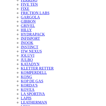
FERRINO
FIVE TEN
FIXE
FRICTION LABS
GARGOLA
GIBBON
GRIVEL
HILLY
HYDRAPACK
INFISPORT
INOOK
INSTINCT
ITW NEXUS
JOLUVI
JULBO
KATADYN
KLETTER RETTER
KOMPERDELL
KONG
KOP DE GAS
KORDA'S
KOVEA
LA SPORTIVA
LAPIS
LEATHERMAN