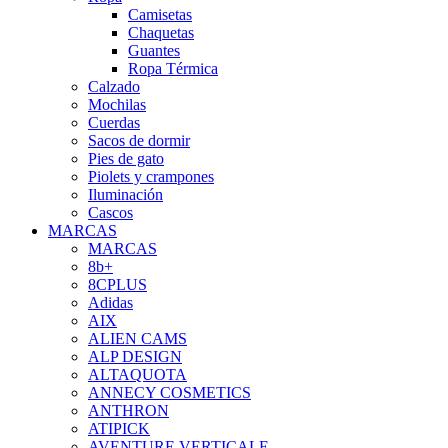
Camisetas
Chaquetas
Guantes
Ropa Térmica
Calzado
Mochilas
Cuerdas
Sacos de dormir
Pies de gato
Piolets y crampones
Iluminación
Cascos
MARCAS
MARCAS
8b+
8CPLUS
Adidas
AIX
ALIEN CAMS
ALP DESIGN
ALTAQUOTA
ANNECY COSMETICS
ANTHRON
ATIPICK
AVENTURE VERTICALE