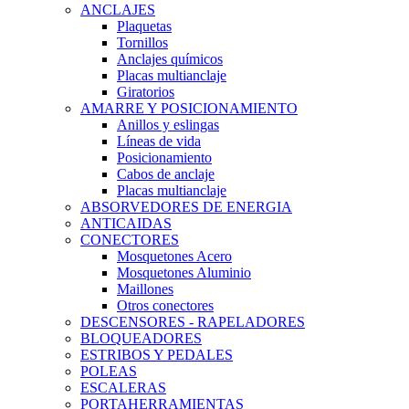
ANCLAJES
Plaquetas
Tornillos
Anclajes químicos
Placas multianclaje
Giratorios
AMARRE Y POSICIONAMIENTO
Anillos y eslingas
Líneas de vida
Posicionamiento
Cabos de anclaje
Placas multianclaje
ABSORVEDORES DE ENERGIA
ANTICAIDAS
CONECTORES
Mosquetones Acero
Mosquetones Aluminio
Maillones
Otros conectores
DESCENSORES - RAPELADORES
BLOQUEADORES
ESTRIBOS Y PEDALES
POLEAS
ESCALERAS
PORTAHERRAMIENTAS