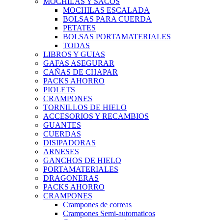
MOCHILAS Y SACOS
MOCHILAS ESCALADA
BOLSAS PARA CUERDA
PETATES
BOLSAS PORTAMATERIALES
TODAS
LIBROS Y GUIAS
GAFAS ASEGURAR
CAÑAS DE CHAPAR
PACKS AHORRO
PIOLETS
CRAMPONES
TORNILLOS DE HIELO
ACCESORIOS Y RECAMBIOS
GUANTES
CUERDAS
DISIPADORAS
ARNESES
GANCHOS DE HIELO
PORTAMATERIALES
DRAGONERAS
PACKS AHORRO
CRAMPONES
Crampones de correas
Crampones Semi-automaticos