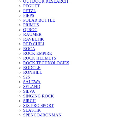
OUTDOOR RESEARCH
PEGUET
PETZL
PIEPS
POLAR BOTTLE
PRIMUS
QI'ROC
RAUMER
RAVELTIK
RED CHILI
ROCA
ROCK EMPIRE
ROCK HELMETS
ROCK TECHNOLOGIES
RODCLE
RONHILL
S2S
SALEWA
SELAND
SILVA
SINGING ROCK
SIRCH
SIX PRO SPORT
SLASTIK
SPENCO-IRONMAN