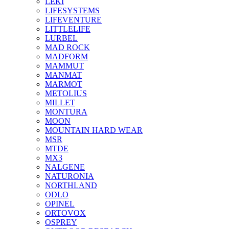
LEKI
LIFESYSTEMS
LIFEVENTURE
LITTLELIFE
LURBEL
MAD ROCK
MADFORM
MAMMUT
MANMAT
MARMOT
METOLIUS
MILLET
MONTURA
MOON
MOUNTAIN HARD WEAR
MSR
MTDE
MX3
NALGENE
NATURONIA
NORTHLAND
ODLO
OPINEL
ORTOVOX
OSPREY