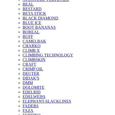
BEAL
BESTARD
BETA STICK
BLACK DIAMOND
BLUE ICE
BOOT BANANAS
BOREAL
BUFF
CAMELBAK
CHARKO
CLIMB X
CLIMBING TECHNOLOGY
CLIMBSKIN
CRAFT
CRIMP OIL
DEUTER
DIDAK'S
DMM
DOLOMITE
EDELRID
EDELWEISS
ELEPHANT-SLACKLINES
FADERS
FAZA