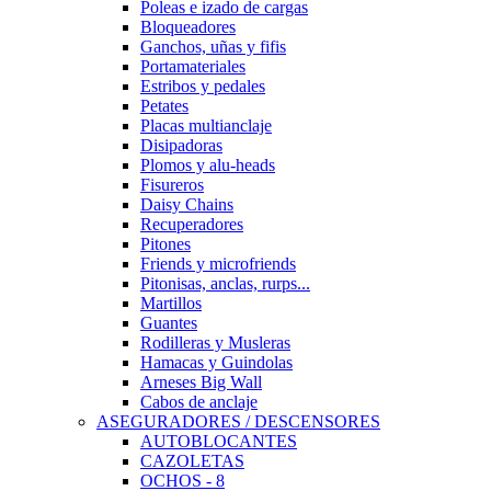
Poleas e izado de cargas
Bloqueadores
Ganchos, uñas y fifis
Portamateriales
Estribos y pedales
Petates
Placas multianclaje
Disipadoras
Plomos y alu-heads
Fisureros
Daisy Chains
Recuperadores
Pitones
Friends y microfriends
Pitonisas, anclas, rurps...
Martillos
Guantes
Rodilleras y Musleras
Hamacas y Guindolas
Arneses Big Wall
Cabos de anclaje
ASEGURADORES / DESCENSORES
AUTOBLOCANTES
CAZOLETAS
OCHOS - 8