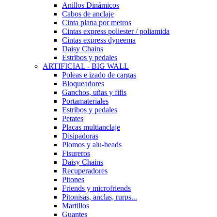
Anillos Dinámicos
Cabos de anclaje
Cinta plana por metros
Cintas express poliester / poliamida
Cintas express dyneema
Daisy Chains
Estribos y pedales
ARTIFICIAL - BIG WALL
Poleas e izado de cargas
Bloqueadores
Ganchos, uñas y fifis
Portamateriales
Estribos y pedales
Petates
Placas multianclaje
Disipadoras
Plomos y alu-heads
Fisureros
Daisy Chains
Recuperadores
Pitones
Friends y microfriends
Pitonisas, anclas, rurps...
Martillos
Guantes