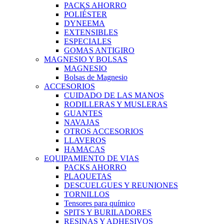
PACKS AHORRO
POLIÉSTER
DYNEEMA
EXTENSIBLES
ESPECIALES
GOMAS ANTIGIRO
MAGNESIO Y BOLSAS
MAGNESIO
Bolsas de Magnesio
ACCESORIOS
CUIDADO DE LAS MANOS
RODILLERAS Y MUSLERAS
GUANTES
NAVAJAS
OTROS ACCESORIOS
LLAVEROS
HAMACAS
EQUIPAMIENTO DE VIAS
PACKS AHORRO
PLAQUETAS
DESCUELGUES Y REUNIONES
TORNILLOS
Tensores para químico
SPITS Y BURILADORES
RESINAS Y ADHESIVOS