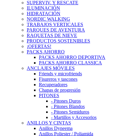
SUPERVIV. Y RESCATE
ILUMINACIÓN
HIDRATACIÓN
NORDIC WALKING
TRABAJOS VERTICALES
PARQUES DE AVENTURA
RAQUETAS DE NIEVE
PRODUCTOS SOSTENIBLES
¡OFERTAS!
PACKS AHORRO
PACKS AHORRO DEPORTIVA
PACKS AHORRO CLASSICA
ANCLAJES MÓVILES
Friends y microfriends
Fisureros y tascones
Recuperadores
Chapas de progresión
PITONES
- Pitones Duros
- Pitones Blandos
- Pitones Semiduros
- Martillos y Accesorios
ANILLOS Y CINTAS
Anillos Dyneema
Anillos Poliester / Poliamida