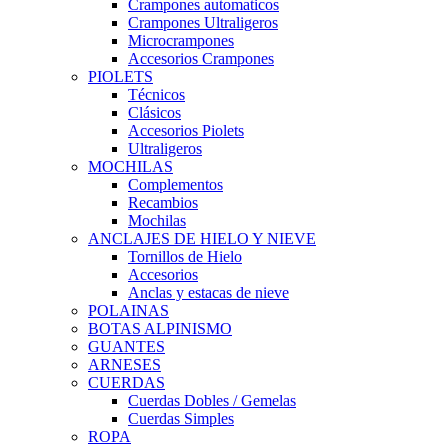
Crampones automaticos
Crampones Ultraligeros
Microcrampones
Accesorios Crampones
PIOLETS
Técnicos
Clásicos
Accesorios Piolets
Ultraligeros
MOCHILAS
Complementos
Recambios
Mochilas
ANCLAJES DE HIELO Y NIEVE
Tornillos de Hielo
Accesorios
Anclas y estacas de nieve
POLAINAS
BOTAS ALPINISMO
GUANTES
ARNESES
CUERDAS
Cuerdas Dobles / Gemelas
Cuerdas Simples
ROPA