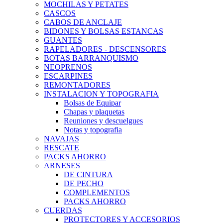
MOCHILAS Y PETATES
CASCOS
CABOS DE ANCLAJE
BIDONES Y BOLSAS ESTANCAS
GUANTES
RAPELADORES - DESCENSORES
BOTAS BARRANQUISMO
NEOPRENOS
ESCARPINES
REMONTADORES
INSTALACION Y TOPOGRAFIA
Bolsas de Equipar
Chapas y plaquetas
Reuniones y descuelgues
Notas y topografia
NAVAJAS
RESCATE
PACKS AHORRO
ARNESES
DE CINTURA
DE PECHO
COMPLEMENTOS
PACKS AHORRO
CUERDAS
PROTECTORES Y ACCESORIOS