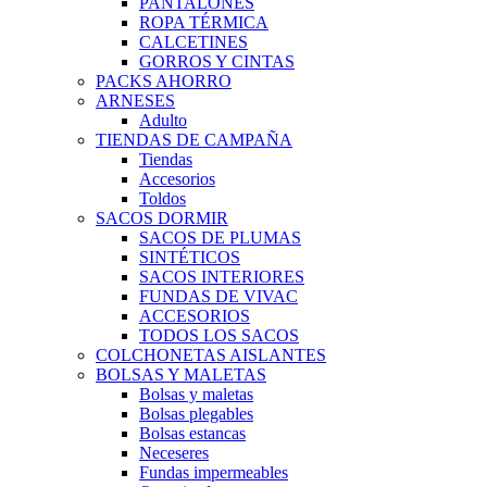
PANTALONES
ROPA TÉRMICA
CALCETINES
GORROS Y CINTAS
PACKS AHORRO
ARNESES
Adulto
TIENDAS DE CAMPAÑA
Tiendas
Accesorios
Toldos
SACOS DORMIR
SACOS DE PLUMAS
SINTÉTICOS
SACOS INTERIORES
FUNDAS DE VIVAC
ACCESORIOS
TODOS LOS SACOS
COLCHONETAS AISLANTES
BOLSAS Y MALETAS
Bolsas y maletas
Bolsas plegables
Bolsas estancas
Neceseres
Fundas impermeables