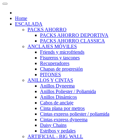
Home
ESCALADA
PACKS AHORRO
PACKS AHORRO DEPORTIVA
PACKS AHORRO CLASSICA
ANCLAJES MÓVILES
Friends y microfriends
Fisureros y tascones
Recuperadores
Chapas de progresión
PITONES
ANILLOS Y CINTAS
Anillos Dyneema
Anillos Poliester / Poliamida
Anillos Dinámicos
Cabos de anclaje
Cinta plana por metros
Cintas express poliester / poliamida
Cintas express dyneema
Daisy Chains
Estribos y pedales
ARTIFICIAL - BIG WALL