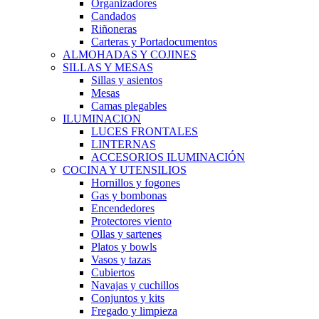
Organizadores
Candados
Riñoneras
Carteras y Portadocumentos
ALMOHADAS Y COJINES
SILLAS Y MESAS
Sillas y asientos
Mesas
Camas plegables
ILUMINACION
LUCES FRONTALES
LINTERNAS
ACCESORIOS ILUMINACIÓN
COCINA Y UTENSILIOS
Hornillos y fogones
Gas y bombonas
Encendedores
Protectores viento
Ollas y sartenes
Platos y bowls
Vasos y tazas
Cubiertos
Navajas y cuchillos
Conjuntos y kits
Fregado y limpieza