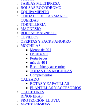
TABLAS MULTIPRESA
BOLSAS ROCODROMO
EQUIPAMIENTO
CUIDADO DE LAS MANOS
CUERDAS
TORNILLERIA
MAGNESIO
BOLSAS MAGNESIO
CEPILLOS
OFERTAS Y PACKS AHORRO
MOCHILAS
Menos de 20 l
De 20 a 40 l
Porta-bebes
más de 40 l
Recambios y accesorios
TODAS LAS MOCHILAS
Complementos
CALZADO
BOTAS Y ZAPATILLAS
PLANTILLAS Y ACCESORIOS
CALCETINES
RIÑONERAS
PROTECCIÓN LLUVIA
PACKS AHORRO