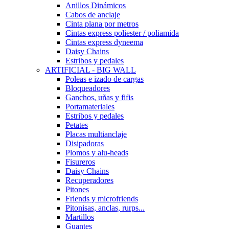
Anillos Dinámicos
Cabos de anclaje
Cinta plana por metros
Cintas express poliester / poliamida
Cintas express dyneema
Daisy Chains
Estribos y pedales
ARTIFICIAL - BIG WALL
Poleas e izado de cargas
Bloqueadores
Ganchos, uñas y fifis
Portamateriales
Estribos y pedales
Petates
Placas multianclaje
Disipadoras
Plomos y alu-heads
Fisureros
Daisy Chains
Recuperadores
Pitones
Friends y microfriends
Pitonisas, anclas, rurps...
Martillos
Guantes