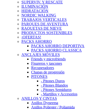
SUPERVIV. Y RESCATE
ILUMINACIÓN
HIDRATACIÓN
NORDIC WALKING
TRABAJOS VERTICALES
PARQUES DE AVENTURA
RAQUETAS DE NIEVE
PRODUCTOS SOSTENIBLES
¡OFERTAS!
PACKS AHORRO
PACKS AHORRO DEPORTIVA
PACKS AHORRO CLASSICA
ANCLAJES MÓVILES
Friends y microfriends
Fisureros y tascones
Recuperadores
Chapas de progresión
PITONES
- Pitones Duros
- Pitones Blandos
- Pitones Semiduros
- Martillos y Accesorios
ANILLOS Y CINTAS
Anillos Dyneema
Anillos Poliester / Poliamida