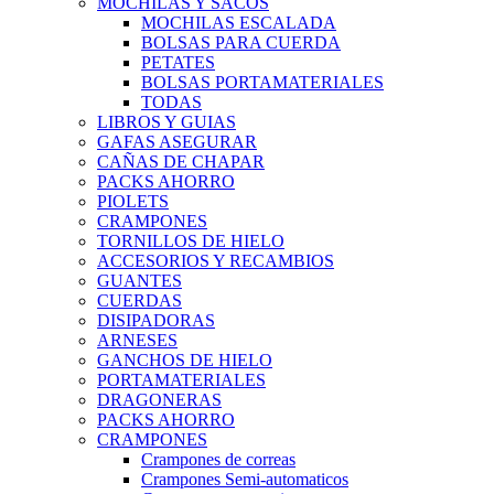
MOCHILAS Y SACOS
MOCHILAS ESCALADA
BOLSAS PARA CUERDA
PETATES
BOLSAS PORTAMATERIALES
TODAS
LIBROS Y GUIAS
GAFAS ASEGURAR
CAÑAS DE CHAPAR
PACKS AHORRO
PIOLETS
CRAMPONES
TORNILLOS DE HIELO
ACCESORIOS Y RECAMBIOS
GUANTES
CUERDAS
DISIPADORAS
ARNESES
GANCHOS DE HIELO
PORTAMATERIALES
DRAGONERAS
PACKS AHORRO
CRAMPONES
Crampones de correas
Crampones Semi-automaticos