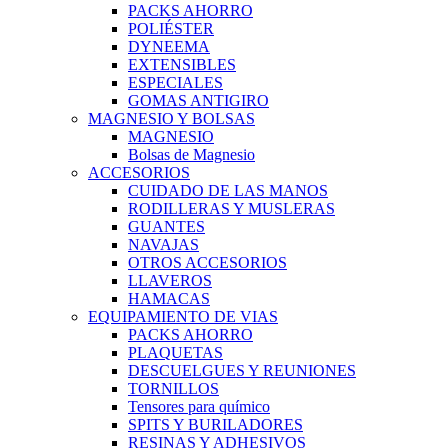
PACKS AHORRO
POLIÉSTER
DYNEEMA
EXTENSIBLES
ESPECIALES
GOMAS ANTIGIRO
MAGNESIO Y BOLSAS
MAGNESIO
Bolsas de Magnesio
ACCESORIOS
CUIDADO DE LAS MANOS
RODILLERAS Y MUSLERAS
GUANTES
NAVAJAS
OTROS ACCESORIOS
LLAVEROS
HAMACAS
EQUIPAMIENTO DE VIAS
PACKS AHORRO
PLAQUETAS
DESCUELGUES Y REUNIONES
TORNILLOS
Tensores para químico
SPITS Y BURILADORES
RESINAS Y ADHESIVOS