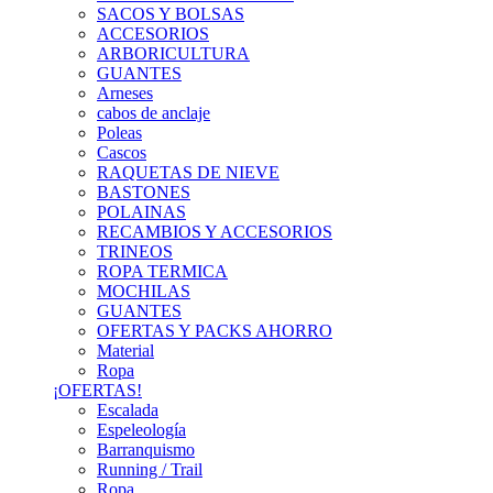
SACOS Y BOLSAS
ACCESORIOS
ARBORICULTURA
GUANTES
Arneses
cabos de anclaje
Poleas
Cascos
RAQUETAS DE NIEVE
BASTONES
POLAINAS
RECAMBIOS Y ACCESORIOS
TRINEOS
ROPA TERMICA
MOCHILAS
GUANTES
OFERTAS Y PACKS AHORRO
Material
Ropa
¡OFERTAS!
Escalada
Espeleología
Barranquismo
Running / Trail
Ropa