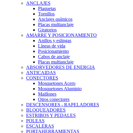
ANCLAJES
Plaquetas
Tornillos
Anclajes químicos
Placas multianclaje
Giratorios
AMARRE Y POSICIONAMIENTO
Anillos y eslingas
Líneas de vida
Posicionamiento
Cabos de anclaje
Placas multianclaje
ABSORVEDORES DE ENERGIA
ANTICAIDAS
CONECTORES
Mosquetones Acero
Mosquetones Aluminio
Maillones
Otros conectores
DESCENSORES - RAPELADORES
BLOQUEADORES
ESTRIBOS Y PEDALES
POLEAS
ESCALERAS
PORTAHERRAMIENTAS