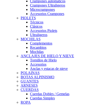
Crampones automaticos
Crampones Ultraligeros
Microcrampones
Accesorios Crampones
PIOLETS
Técnicos
Clásicos
Accesorios Piolets
Ultraligeros
MOCHILAS
Complementos
Recambios
Mochilas
ANCLAJES DE HIELO Y NIEVE
Tornillos de Hielo
Accesorios
Anclas y estacas de nieve
POLAINAS
BOTAS ALPINISMO
GUANTES
ARNESES
CUERDAS
Cuerdas Dobles / Gemelas
Cuerdas Simples
ROPA