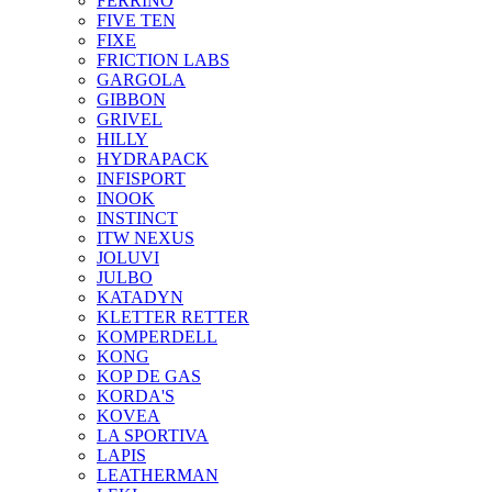
FERRINO
FIVE TEN
FIXE
FRICTION LABS
GARGOLA
GIBBON
GRIVEL
HILLY
HYDRAPACK
INFISPORT
INOOK
INSTINCT
ITW NEXUS
JOLUVI
JULBO
KATADYN
KLETTER RETTER
KOMPERDELL
KONG
KOP DE GAS
KORDA'S
KOVEA
LA SPORTIVA
LAPIS
LEATHERMAN