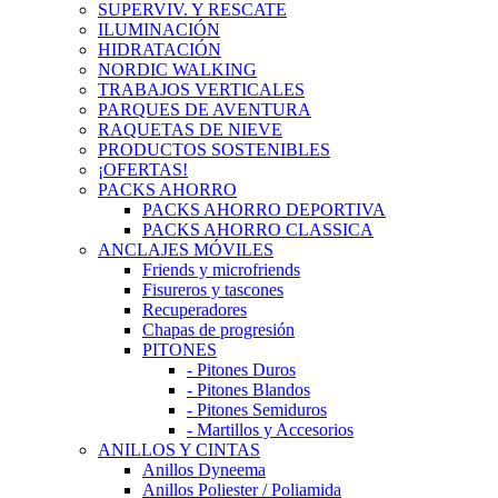
SUPERVIV. Y RESCATE
ILUMINACIÓN
HIDRATACIÓN
NORDIC WALKING
TRABAJOS VERTICALES
PARQUES DE AVENTURA
RAQUETAS DE NIEVE
PRODUCTOS SOSTENIBLES
¡OFERTAS!
PACKS AHORRO
PACKS AHORRO DEPORTIVA
PACKS AHORRO CLASSICA
ANCLAJES MÓVILES
Friends y microfriends
Fisureros y tascones
Recuperadores
Chapas de progresión
PITONES
- Pitones Duros
- Pitones Blandos
- Pitones Semiduros
- Martillos y Accesorios
ANILLOS Y CINTAS
Anillos Dyneema
Anillos Poliester / Poliamida