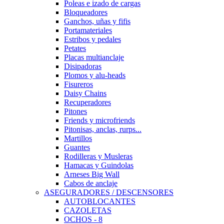
Poleas e izado de cargas
Bloqueadores
Ganchos, uñas y fifis
Portamateriales
Estribos y pedales
Petates
Placas multianclaje
Disipadoras
Plomos y alu-heads
Fisureros
Daisy Chains
Recuperadores
Pitones
Friends y microfriends
Pitonisas, anclas, rurps...
Martillos
Guantes
Rodilleras y Musleras
Hamacas y Guindolas
Arneses Big Wall
Cabos de anclaje
ASEGURADORES / DESCENSORES
AUTOBLOCANTES
CAZOLETAS
OCHOS - 8