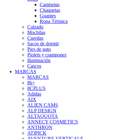
Camisetas
Chaquetas
Guantes
Ropa Térmica
Calzado
Mochilas
Cuerdas
Sacos de dormir
Pies de gato
Piolets y crampones
Iluminación
Cascos
MARCAS
MARCAS
8b+
8CPLUS
Adidas
AIX
ALIEN CAMS
ALP DESIGN
ALTAQUOTA
ANNECY COSMETICS
ANTHRON
ATIPICK
AVENTURE VERTICALE