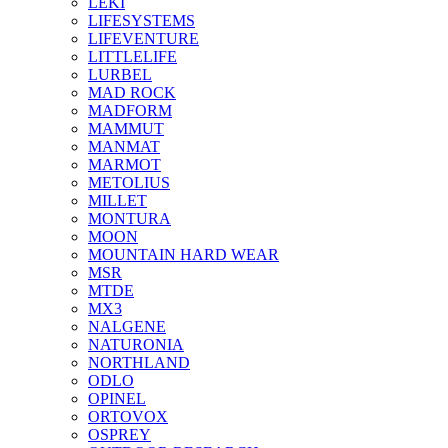
LEKI
LIFESYSTEMS
LIFEVENTURE
LITTLELIFE
LURBEL
MAD ROCK
MADFORM
MAMMUT
MANMAT
MARMOT
METOLIUS
MILLET
MONTURA
MOON
MOUNTAIN HARD WEAR
MSR
MTDE
MX3
NALGENE
NATURONIA
NORTHLAND
ODLO
OPINEL
ORTOVOX
OSPREY