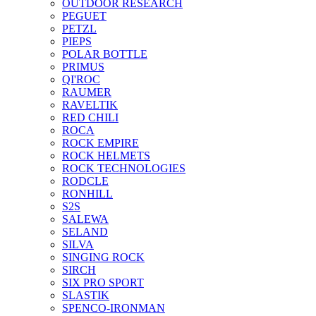
OUTDOOR RESEARCH
PEGUET
PETZL
PIEPS
POLAR BOTTLE
PRIMUS
QI'ROC
RAUMER
RAVELTIK
RED CHILI
ROCA
ROCK EMPIRE
ROCK HELMETS
ROCK TECHNOLOGIES
RODCLE
RONHILL
S2S
SALEWA
SELAND
SILVA
SINGING ROCK
SIRCH
SIX PRO SPORT
SLASTIK
SPENCO-IRONMAN