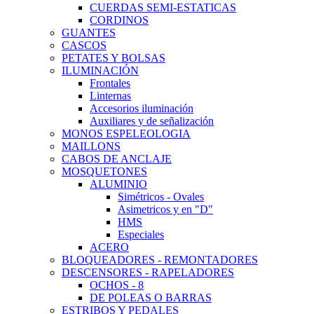
CUERDAS SEMI-ESTATICAS
CORDINOS
GUANTES
CASCOS
PETATES Y BOLSAS
ILUMINACIÓN
Frontales
Linternas
Accesorios iluminación
Auxiliares y de señalización
MONOS ESPELEOLOGIA
MAILLONS
CABOS DE ANCLAJE
MOSQUETONES
ALUMINIO
Simétricos - Ovales
Asimetricos y en "D"
HMS
Especiales
ACERO
BLOQUEADORES - REMONTADORES
DESCENSORES - RAPELADORES
OCHOS - 8
DE POLEAS O BARRAS
ESTRIBOS Y PEDALES