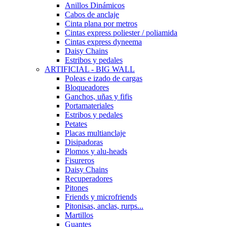
Anillos Dinámicos
Cabos de anclaje
Cinta plana por metros
Cintas express poliester / poliamida
Cintas express dyneema
Daisy Chains
Estribos y pedales
ARTIFICIAL - BIG WALL
Poleas e izado de cargas
Bloqueadores
Ganchos, uñas y fifis
Portamateriales
Estribos y pedales
Petates
Placas multianclaje
Disipadoras
Plomos y alu-heads
Fisureros
Daisy Chains
Recuperadores
Pitones
Friends y microfriends
Pitonisas, anclas, rurps...
Martillos
Guantes