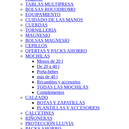
TABLAS MULTIPRESA
BOLSAS ROCODROMO
EQUIPAMIENTO
CUIDADO DE LAS MANOS
CUERDAS
TORNILLERIA
MAGNESIO
BOLSAS MAGNESIO
CEPILLOS
OFERTAS Y PACKS AHORRO
MOCHILAS
Menos de 20 l
De 20 a 40 l
Porta-bebes
más de 40 l
Recambios y accesorios
TODAS LAS MOCHILAS
Complementos
CALZADO
BOTAS Y ZAPATILLAS
PLANTILLAS Y ACCESORIOS
CALCETINES
RIÑONERAS
PROTECCIÓN LLUVIA
PACKS AHORRO