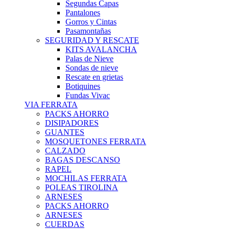
Segundas Capas
Pantalones
Gorros y Cintas
Pasamontañas
SEGURIDAD Y RESCATE
KITS AVALANCHA
Palas de Nieve
Sondas de nieve
Rescate en grietas
Botiquines
Fundas Vivac
VIA FERRATA
PACKS AHORRO
DISIPADORES
GUANTES
MOSQUETONES FERRATA
CALZADO
BAGAS DESCANSO
RAPEL
MOCHILAS FERRATA
POLEAS TIROLINA
ARNESES
PACKS AHORRO
ARNESES
CUERDAS