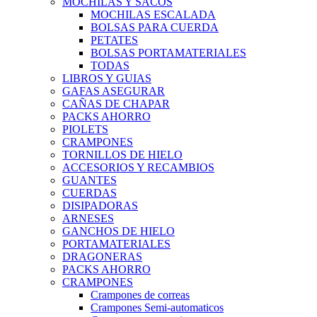
MOCHILAS Y SACOS
MOCHILAS ESCALADA
BOLSAS PARA CUERDA
PETATES
BOLSAS PORTAMATERIALES
TODAS
LIBROS Y GUIAS
GAFAS ASEGURAR
CAÑAS DE CHAPAR
PACKS AHORRO
PIOLETS
CRAMPONES
TORNILLOS DE HIELO
ACCESORIOS Y RECAMBIOS
GUANTES
CUERDAS
DISIPADORAS
ARNESES
GANCHOS DE HIELO
PORTAMATERIALES
DRAGONERAS
PACKS AHORRO
CRAMPONES
Crampones de correas
Crampones Semi-automaticos