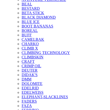
BEAL
BESTARD
BETA STICK
BLACK DIAMOND
BLUE ICE
BOOT BANANAS
BOREAL
BUFF
CAMELBAK
CHARKO
CLIMB X
CLIMBING TECHNOLOGY
CLIMBSKIN
CRAFT
CRIMP OIL
DEUTER
DIDAK'S
DMM
DOLOMITE
EDELRID
EDELWEISS
ELEPHANT-SLACKLINES
FADERS
FAZA