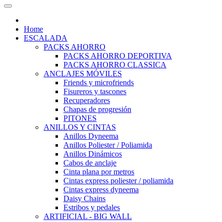
Home
ESCALADA
PACKS AHORRO
PACKS AHORRO DEPORTIVA
PACKS AHORRO CLASSICA
ANCLAJES MÓVILES
Friends y microfriends
Fisureros y tascones
Recuperadores
Chapas de progresión
PITONES
ANILLOS Y CINTAS
Anillos Dyneema
Anillos Poliester / Poliamida
Anillos Dinámicos
Cabos de anclaje
Cinta plana por metros
Cintas express poliester / poliamida
Cintas express dyneema
Daisy Chains
Estribos y pedales
ARTIFICIAL - BIG WALL