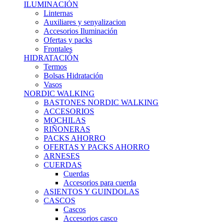
ILUMINACIÓN
Linternas
Auxiliares y senyalizacion
Accesorios Iluminación
Ofertas y packs
Frontales
HIDRATACIÓN
Termos
Bolsas Hidratación
Vasos
NORDIC WALKING
BASTONES NORDIC WALKING
ACCESORIOS
MOCHILAS
RIÑONERAS
PACKS AHORRO
OFERTAS Y PACKS AHORRO
ARNESES
CUERDAS
Cuerdas
Accesorios para cuerda
ASIENTOS Y GUINDOLAS
CASCOS
Cascos
Accesorios casco