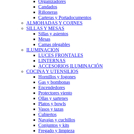
Organizadores
Candados
Riñoneras
Carteras y Portadocumentos
ALMOHADAS Y COJINES
SILLAS Y MESAS
Sillas y asientos
Mesas
Camas plegables
ILUMINACION
LUCES FRONTALES
LINTERNAS
ACCESORIOS ILUMINACIÓN
COCINA Y UTENSILIOS
Hornillos y fogones
Gas y bombonas
Encendedores
Protectores viento
Ollas y sartenes
Platos y bowls
Vasos y tazas
Cubiertos
Navajas y cuchillos
Conjuntos y kits
Fregado y limpieza