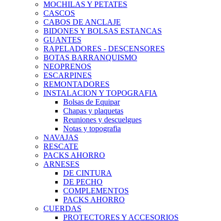
MOCHILAS Y PETATES
CASCOS
CABOS DE ANCLAJE
BIDONES Y BOLSAS ESTANCAS
GUANTES
RAPELADORES - DESCENSORES
BOTAS BARRANQUISMO
NEOPRENOS
ESCARPINES
REMONTADORES
INSTALACION Y TOPOGRAFIA
Bolsas de Equipar
Chapas y plaquetas
Reuniones y descuelgues
Notas y topografia
NAVAJAS
RESCATE
PACKS AHORRO
ARNESES
DE CINTURA
DE PECHO
COMPLEMENTOS
PACKS AHORRO
CUERDAS
PROTECTORES Y ACCESORIOS