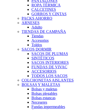
PANTALONES
ROPA TÉRMICA
CALCETINES
GORROS Y CINTAS
PACKS AHORRO
ARNESES
Adulto
TIENDAS DE CAMPAÑA
Tiendas
Accesorios
Toldos
SACOS DORMIR
SACOS DE PLUMAS
SINTÉTICOS
SACOS INTERIORES
FUNDAS DE VIVAC
ACCESORIOS
TODOS LOS SACOS
COLCHONETAS AISLANTES
BOLSAS Y MALETAS
Bolsas y maletas
Bolsas plegables
Bolsas estancas
Neceseres
Fundas impermeables