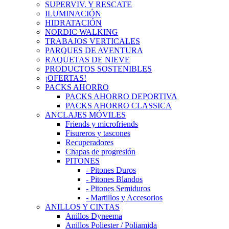
SUPERVIV. Y RESCATE
ILUMINACIÓN
HIDRATACIÓN
NORDIC WALKING
TRABAJOS VERTICALES
PARQUES DE AVENTURA
RAQUETAS DE NIEVE
PRODUCTOS SOSTENIBLES
¡OFERTAS!
PACKS AHORRO
PACKS AHORRO DEPORTIVA
PACKS AHORRO CLASSICA
ANCLAJES MÓVILES
Friends y microfriends
Fisureros y tascones
Recuperadores
Chapas de progresión
PITONES
- Pitones Duros
- Pitones Blandos
- Pitones Semiduros
- Martillos y Accesorios
ANILLOS Y CINTAS
Anillos Dyneema
Anillos Poliester / Poliamida