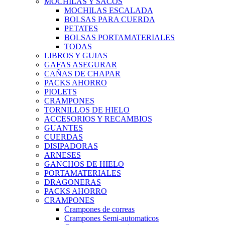
MOCHILAS Y SACOS
MOCHILAS ESCALADA
BOLSAS PARA CUERDA
PETATES
BOLSAS PORTAMATERIALES
TODAS
LIBROS Y GUIAS
GAFAS ASEGURAR
CAÑAS DE CHAPAR
PACKS AHORRO
PIOLETS
CRAMPONES
TORNILLOS DE HIELO
ACCESORIOS Y RECAMBIOS
GUANTES
CUERDAS
DISIPADORAS
ARNESES
GANCHOS DE HIELO
PORTAMATERIALES
DRAGONERAS
PACKS AHORRO
CRAMPONES
Crampones de correas
Crampones Semi-automaticos