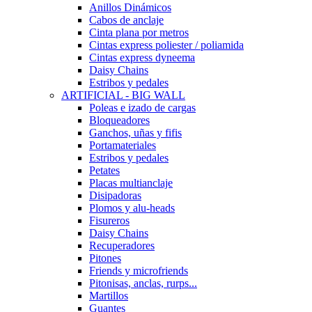
Anillos Dinámicos
Cabos de anclaje
Cinta plana por metros
Cintas express poliester / poliamida
Cintas express dyneema
Daisy Chains
Estribos y pedales
ARTIFICIAL - BIG WALL
Poleas e izado de cargas
Bloqueadores
Ganchos, uñas y fifis
Portamateriales
Estribos y pedales
Petates
Placas multianclaje
Disipadoras
Plomos y alu-heads
Fisureros
Daisy Chains
Recuperadores
Pitones
Friends y microfriends
Pitonisas, anclas, rurps...
Martillos
Guantes