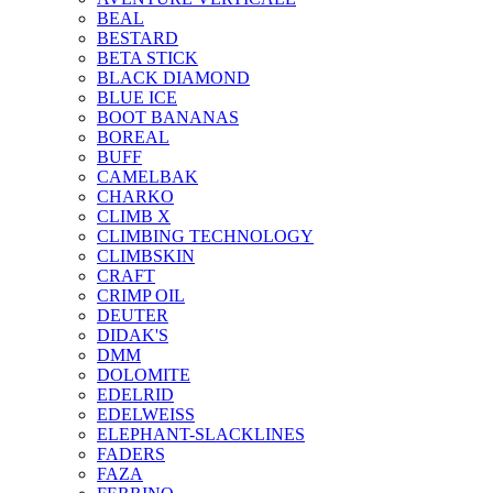
BEAL
BESTARD
BETA STICK
BLACK DIAMOND
BLUE ICE
BOOT BANANAS
BOREAL
BUFF
CAMELBAK
CHARKO
CLIMB X
CLIMBING TECHNOLOGY
CLIMBSKIN
CRAFT
CRIMP OIL
DEUTER
DIDAK'S
DMM
DOLOMITE
EDELRID
EDELWEISS
ELEPHANT-SLACKLINES
FADERS
FAZA