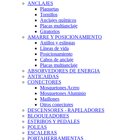
ANCLAJES
Plaquetas
Tornillos
Anclajes químicos
Placas multianclaje
Giratorios
AMARRE Y POSICIONAMIENTO
Anillos y eslingas
Líneas de vida
Posicionamiento
Cabos de anclaje
Placas multianclaje
ABSORVEDORES DE ENERGIA
ANTICAIDAS
CONECTORES
Mosquetones Acero
Mosquetones Aluminio
Maillones
Otros conectores
DESCENSORES - RAPELADORES
BLOQUEADORES
ESTRIBOS Y PEDALES
POLEAS
ESCALERAS
PORTAHERRAMIENTAS