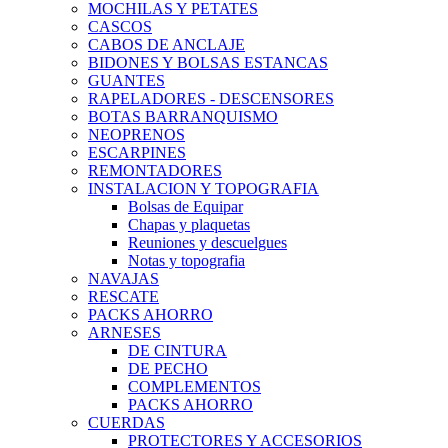
MOCHILAS Y PETATES
CASCOS
CABOS DE ANCLAJE
BIDONES Y BOLSAS ESTANCAS
GUANTES
RAPELADORES - DESCENSORES
BOTAS BARRANQUISMO
NEOPRENOS
ESCARPINES
REMONTADORES
INSTALACION Y TOPOGRAFIA
Bolsas de Equipar
Chapas y plaquetas
Reuniones y descuelgues
Notas y topografia
NAVAJAS
RESCATE
PACKS AHORRO
ARNESES
DE CINTURA
DE PECHO
COMPLEMENTOS
PACKS AHORRO
CUERDAS
PROTECTORES Y ACCESORIOS