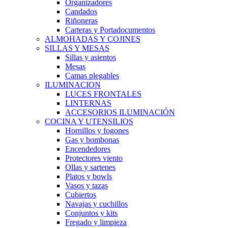
Organizadores
Candados
Riñoneras
Carteras y Portadocumentos
ALMOHADAS Y COJINES
SILLAS Y MESAS
Sillas y asientos
Mesas
Camas plegables
ILUMINACION
LUCES FRONTALES
LINTERNAS
ACCESORIOS ILUMINACIÓN
COCINA Y UTENSILIOS
Hornillos y fogones
Gas y bombonas
Encendedores
Protectores viento
Ollas y sartenes
Platos y bowls
Vasos y tazas
Cubiertos
Navajas y cuchillos
Conjuntos y kits
Fregado y limpieza