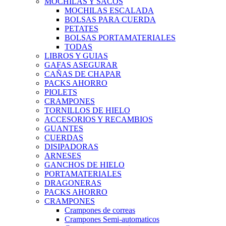
MOCHILAS Y SACOS
MOCHILAS ESCALADA
BOLSAS PARA CUERDA
PETATES
BOLSAS PORTAMATERIALES
TODAS
LIBROS Y GUIAS
GAFAS ASEGURAR
CAÑAS DE CHAPAR
PACKS AHORRO
PIOLETS
CRAMPONES
TORNILLOS DE HIELO
ACCESORIOS Y RECAMBIOS
GUANTES
CUERDAS
DISIPADORAS
ARNESES
GANCHOS DE HIELO
PORTAMATERIALES
DRAGONERAS
PACKS AHORRO
CRAMPONES
Crampones de correas
Crampones Semi-automaticos