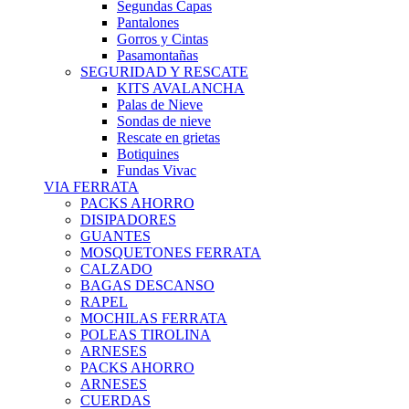
Segundas Capas
Pantalones
Gorros y Cintas
Pasamontañas
SEGURIDAD Y RESCATE
KITS AVALANCHA
Palas de Nieve
Sondas de nieve
Rescate en grietas
Botiquines
Fundas Vivac
VIA FERRATA
PACKS AHORRO
DISIPADORES
GUANTES
MOSQUETONES FERRATA
CALZADO
BAGAS DESCANSO
RAPEL
MOCHILAS FERRATA
POLEAS TIROLINA
ARNESES
PACKS AHORRO
ARNESES
CUERDAS