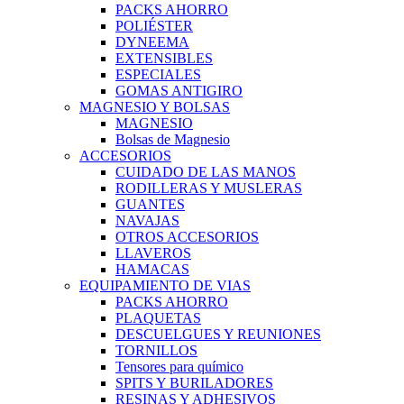
PACKS AHORRO
POLIÉSTER
DYNEEMA
EXTENSIBLES
ESPECIALES
GOMAS ANTIGIRO
MAGNESIO Y BOLSAS
MAGNESIO
Bolsas de Magnesio
ACCESORIOS
CUIDADO DE LAS MANOS
RODILLERAS Y MUSLERAS
GUANTES
NAVAJAS
OTROS ACCESORIOS
LLAVEROS
HAMACAS
EQUIPAMIENTO DE VIAS
PACKS AHORRO
PLAQUETAS
DESCUELGUES Y REUNIONES
TORNILLOS
Tensores para químico
SPITS Y BURILADORES
RESINAS Y ADHESIVOS