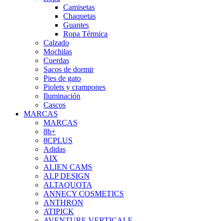
Camisetas
Chaquetas
Guantes
Ropa Térmica
Calzado
Mochilas
Cuerdas
Sacos de dormir
Pies de gato
Piolets y crampones
Iluminación
Cascos
MARCAS
MARCAS
8b+
8CPLUS
Adidas
AIX
ALIEN CAMS
ALP DESIGN
ALTAQUOTA
ANNECY COSMETICS
ANTHRON
ATIPICK
AVENTURE VERTICALE