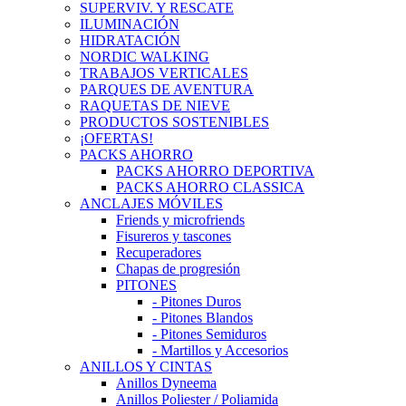
SUPERVIV. Y RESCATE
ILUMINACIÓN
HIDRATACIÓN
NORDIC WALKING
TRABAJOS VERTICALES
PARQUES DE AVENTURA
RAQUETAS DE NIEVE
PRODUCTOS SOSTENIBLES
¡OFERTAS!
PACKS AHORRO
PACKS AHORRO DEPORTIVA
PACKS AHORRO CLASSICA
ANCLAJES MÓVILES
Friends y microfriends
Fisureros y tascones
Recuperadores
Chapas de progresión
PITONES
- Pitones Duros
- Pitones Blandos
- Pitones Semiduros
- Martillos y Accesorios
ANILLOS Y CINTAS
Anillos Dyneema
Anillos Poliester / Poliamida