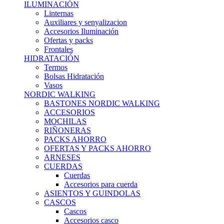
ILUMINACIÓN
Linternas
Auxiliares y senyalizacion
Accesorios Iluminación
Ofertas y packs
Frontales
HIDRATACIÓN
Termos
Bolsas Hidratación
Vasos
NORDIC WALKING
BASTONES NORDIC WALKING
ACCESORIOS
MOCHILAS
RIÑONERAS
PACKS AHORRO
OFERTAS Y PACKS AHORRO
ARNESES
CUERDAS
Cuerdas
Accesorios para cuerda
ASIENTOS Y GUINDOLAS
CASCOS
Cascos
Accesorios casco