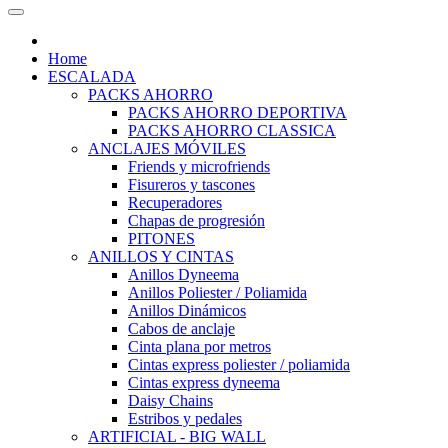
Home
ESCALADA
PACKS AHORRO
PACKS AHORRO DEPORTIVA
PACKS AHORRO CLASSICA
ANCLAJES MÓVILES
Friends y microfriends
Fisureros y tascones
Recuperadores
Chapas de progresión
PITONES
ANILLOS Y CINTAS
Anillos Dyneema
Anillos Poliester / Poliamida
Anillos Dinámicos
Cabos de anclaje
Cinta plana por metros
Cintas express poliester / poliamida
Cintas express dyneema
Daisy Chains
Estribos y pedales
ARTIFICIAL - BIG WALL