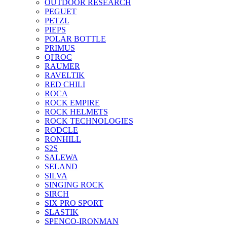
OUTDOOR RESEARCH
PEGUET
PETZL
PIEPS
POLAR BOTTLE
PRIMUS
QI'ROC
RAUMER
RAVELTIK
RED CHILI
ROCA
ROCK EMPIRE
ROCK HELMETS
ROCK TECHNOLOGIES
RODCLE
RONHILL
S2S
SALEWA
SELAND
SILVA
SINGING ROCK
SIRCH
SIX PRO SPORT
SLASTIK
SPENCO-IRONMAN