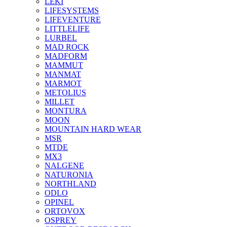
LEKI
LIFESYSTEMS
LIFEVENTURE
LITTLELIFE
LURBEL
MAD ROCK
MADFORM
MAMMUT
MANMAT
MARMOT
METOLIUS
MILLET
MONTURA
MOON
MOUNTAIN HARD WEAR
MSR
MTDE
MX3
NALGENE
NATURONIA
NORTHLAND
ODLO
OPINEL
ORTOVOX
OSPREY