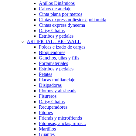
Anillos Dinámicos
Cabos de anclaje
Cinta plana por metros
Cintas express poliester / poliamida
Cintas express dyneema
Daisy Chains
Estribos y pedales
ARTIFICIAL - BIG WALL
Poleas e izado de cargas
Bloqueadores
Ganchos, uñas y fifis
Portamateriales
Estribos y pedales
Petates
Placas multianclaje
Disipadoras
Plomos y alu-heads
Fisureros
Daisy Chains
Recuperadores
Pitones
Friends y microfriends
Pitonisas, anclas, rurps...
Martillos
Guantes