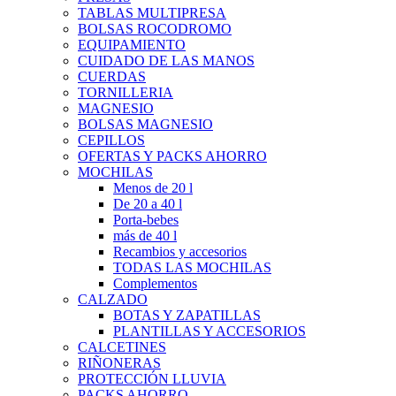
TABLAS MULTIPRESA
BOLSAS ROCODROMO
EQUIPAMIENTO
CUIDADO DE LAS MANOS
CUERDAS
TORNILLERIA
MAGNESIO
BOLSAS MAGNESIO
CEPILLOS
OFERTAS Y PACKS AHORRO
MOCHILAS
Menos de 20 l
De 20 a 40 l
Porta-bebes
más de 40 l
Recambios y accesorios
TODAS LAS MOCHILAS
Complementos
CALZADO
BOTAS Y ZAPATILLAS
PLANTILLAS Y ACCESORIOS
CALCETINES
RIÑONERAS
PROTECCIÓN LLUVIA
PACKS AHORRO