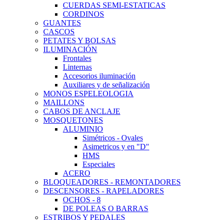
CUERDAS SEMI-ESTATICAS
CORDINOS
GUANTES
CASCOS
PETATES Y BOLSAS
ILUMINACIÓN
Frontales
Linternas
Accesorios iluminación
Auxiliares y de señalización
MONOS ESPELEOLOGIA
MAILLONS
CABOS DE ANCLAJE
MOSQUETONES
ALUMINIO
Simétricos - Ovales
Asimetricos y en "D"
HMS
Especiales
ACERO
BLOQUEADORES - REMONTADORES
DESCENSORES - RAPELADORES
OCHOS - 8
DE POLEAS O BARRAS
ESTRIBOS Y PEDALES