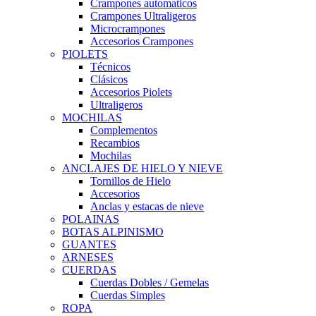
Crampones automaticos
Crampones Ultraligeros
Microcrampones
Accesorios Crampones
PIOLETS
Técnicos
Clásicos
Accesorios Piolets
Ultraligeros
MOCHILAS
Complementos
Recambios
Mochilas
ANCLAJES DE HIELO Y NIEVE
Tornillos de Hielo
Accesorios
Anclas y estacas de nieve
POLAINAS
BOTAS ALPINISMO
GUANTES
ARNESES
CUERDAS
Cuerdas Dobles / Gemelas
Cuerdas Simples
ROPA