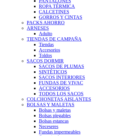
PANTALONES
ROPA TÉRMICA
CALCETINES
GORROS Y CINTAS
PACKS AHORRO
ARNESES
Adulto
TIENDAS DE CAMPAÑA
Tiendas
Accesorios
Toldos
SACOS DORMIR
SACOS DE PLUMAS
SINTÉTICOS
SACOS INTERIORES
FUNDAS DE VIVAC
ACCESORIOS
TODOS LOS SACOS
COLCHONETAS AISLANTES
BOLSAS Y MALETAS
Bolsas y maletas
Bolsas plegables
Bolsas estancas
Neceseres
Fundas impermeables