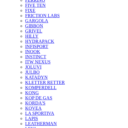
FERRINO
FIVE TEN
FIXE
FRICTION LABS
GARGOLA
GIBBON
GRIVEL
HILLY
HYDRAPACK
INFISPORT
INOOK
INSTINCT
ITW NEXUS
JOLUVI
JULBO
KATADYN
KLETTER RETTER
KOMPERDELL
KONG
KOP DE GAS
KORDA'S
KOVEA
LA SPORTIVA
LAPIS
LEATHERMAN