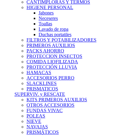
CANTIMPLORAS Y TERMOS
HIGIENE PERSONAL
Jabones
Neceseres
Toallas
Lavado de ropa
Duchas portatiles
FILTROS Y POTABILIZADORES
PRIMEROS AUXILIOS
PACKS AHORRO
PROTECCION INSECTOS
COMIDA LIOFILIZADA
PROTECCIÓN LLUVIA
HAMACAS
ACCESORIOS PERRO
SLACKLINES
PRISMATICOS
SUPERVIV. y RESCATE
KITS PRIMEROS AUXILIOS
OTROS ACCESORIOS
FUNDAS VIVAC
POLEAS
NIEVE
NAVAJAS
PRISMÁTICOS