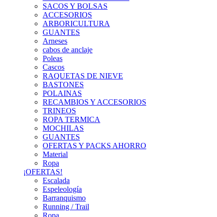
SACOS Y BOLSAS
ACCESORIOS
ARBORICULTURA
GUANTES
Arneses
cabos de anclaje
Poleas
Cascos
RAQUETAS DE NIEVE
BASTONES
POLAINAS
RECAMBIOS Y ACCESORIOS
TRINEOS
ROPA TERMICA
MOCHILAS
GUANTES
OFERTAS Y PACKS AHORRO
Material
Ropa
¡OFERTAS!
Escalada
Espeleología
Barranquismo
Running / Trail
Ropa