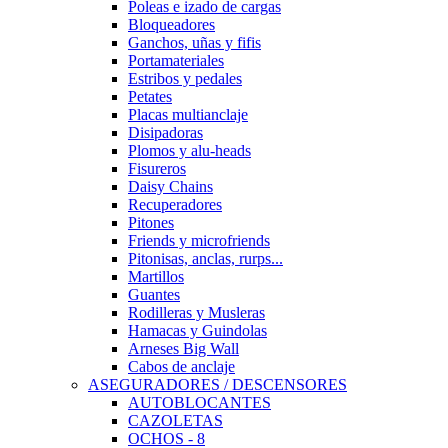
Poleas e izado de cargas
Bloqueadores
Ganchos, uñas y fifis
Portamateriales
Estribos y pedales
Petates
Placas multianclaje
Disipadoras
Plomos y alu-heads
Fisureros
Daisy Chains
Recuperadores
Pitones
Friends y microfriends
Pitonisas, anclas, rurps...
Martillos
Guantes
Rodilleras y Musleras
Hamacas y Guindolas
Arneses Big Wall
Cabos de anclaje
ASEGURADORES / DESCENSORES
AUTOBLOCANTES
CAZOLETAS
OCHOS - 8